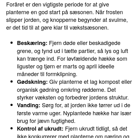
Foråret er den vigtigste periode for at give
planterne en god start på sæsonen. Når frosten
slipper jorden, og knopperne begynder at svulme,
er det tid til at gøre klar til vækstsæsonen.
Fjern døde eller beskadigede
Beskæring:
grene, og tynd ud i tætte partier, så lys og luft
kan trænge ind. For løvfældende hække som
liguster og tjørn er marts og april ideelle
måneder til formklipning.
Giv planterne et lag kompost eller
Gødskning:
organisk gødning omkring rødderne. Det
styrker væksten og forbedrer jordens struktur.
Sørg for, at jorden ikke tørrer ud i de
Vanding:
første varme uger. Nyplantede hække har især
brug for jævn fugtighed.
Fjern ukrudt tidligt, så det
Kontrol af ukrudt:
ikke konkurrerer med planterne om næring og