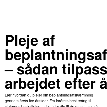
Pleje af
beplantningsa
– sådan tilpas
arbejdet efter 
Lær hvordan du plejer din beplantningsafskærmning
gennem årets fire årstider. Fra forårets beskæring til
vinterens beskyttelse – vi guider dig til de rette tiltag, så