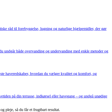
ske råd til forebyggelse, lugning og naturlige hjælpemidler, der gør
ordan du undgår både overvanding og undervanding med enkle metoder og
gtigste haveredskaber, hvordan du vælger kvalitet og komfort, og
tiden på din terrasse, indkørsel eller havegang – og undgå unødige
pleje, så du får et frugtbart resultat.