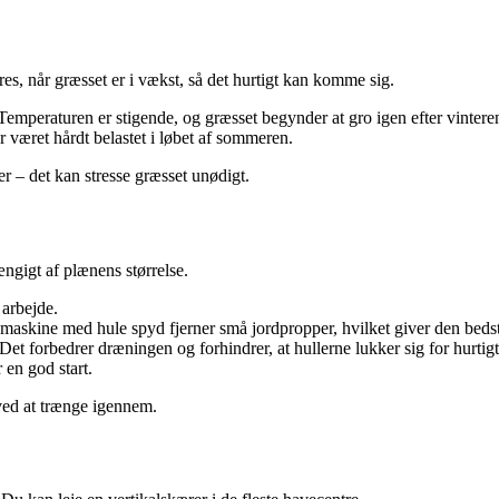
es, når græsset er i vækst, så det hurtigt kan komme sig.
 Temperaturen er stigende, og græsset begynder at gro igen efter vintere
 været hårdt belastet i løbet af sommeren.
er – det kan stresse græsset unødigt.
ngigt af plænens størrelse.
arbejde.
skine med hule spyd fjerner små jordpropper, hvilket giver den bedst
t forbedrer dræningen og forhindrer, at hullerne lukker sig for hurtigt
 en god start.
 ved at trænge igennem.