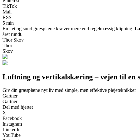
Pinterest
TikTok
Mail
RSS
5 min
En tæt og sund græsplæne kræver mere end regelmæssig klipning. Lær h
året rundt.
Thor Skov
Thor
Skov
Luftning og vertikalskæring – vejen til en
Giv din græsplæne nyt liv med simple, men effektive plejeteknikker
Gartner
Gartner
Del med hjertet
X
Facebook
Instagram
LinkedIn
YouTube