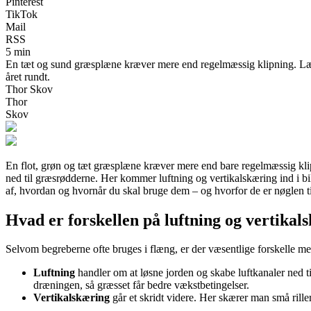
Pinterest
TikTok
Mail
RSS
5 min
En tæt og sund græsplæne kræver mere end regelmæssig klipning. Lær h
året rundt.
Thor Skov
Thor
Skov
En flot, grøn og tæt græsplæne kræver mere end bare regelmæssig klipn
ned til græsrødderne. Her kommer luftning og vertikalskæring ind i b
af, hvordan og hvornår du skal bruge dem – og hvorfor de er nøglen 
Hvad er forskellen på luftning og vertikal
Selvom begreberne ofte bruges i flæng, er der væsentlige forskelle me
Luftning
handler om at løsne jorden og skabe luftkanaler ned ti
dræningen, så græsset får bedre vækstbetingelser.
Vertikalskæring
går et skridt videre. Her skærer man små rille