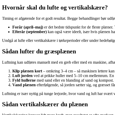
Hvornår skal du lufte og vertikalskære?
Timing er afgørende for et godt resultat. Begge behandlinger bør udfør
Forår (april–maj)
er det bedste tidspunkt for de fleste plæner.
Efterår (september)
kan også være ideelt, især hvis plænen har
Undgå at lufte eller vertikalskære i tørkeperioder eller under hedebølg
Sådan lufter du græsplænen
Luftning kan udføres manuelt med en greb eller med en maskine, afhæ
Klip plænen kort
– omkring 3–4 cm – så maskinen lettere kan 
Luft jorden
ved at prikke huller med 5–10 cm mellemrum. En ma
Fyld hullerne
med sand eller en blanding af sand og kompost. De
Vand plænen
efterfølgende, så jorden sætter sig, og græsset får
Luftning er især nyttig på tunge lerjorde, hvor vand og luft har svært
Sådan vertikalskærer du plænen