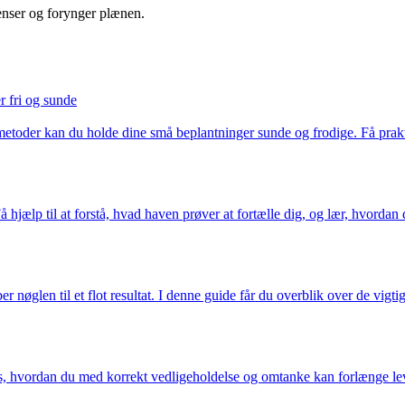
renser og forynger plænen.
r fri og sunde
etoder kan du holde dine små beplantninger sunde og frodige. Få prakti
 Få hjælp til at forstå, hvad haven prøver at fortælle dig, og lær, hv
ber nøglen til et flot resultat. I denne guide får du overblik over de vi
 hvordan du med korrekt vedligeholdelse og omtanke kan forlænge leve